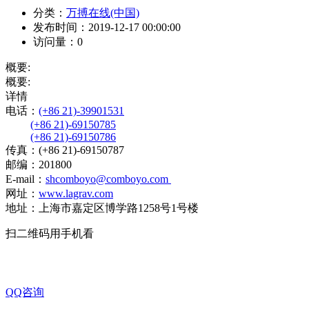
分类：
万搏在线(中国)
发布时间：
2019-12-17 00:00:00
访问量：
0
概要:
概要:
详情
电话：
(+86 21)-39901531
(+86 21)-69150785
(+86 21)-69150786
传真：(+86 21)-69150787
邮编：201800
E-mail：
shcomboyo@comboyo.com
网址：
www.lagrav.com
地址：上海市嘉定区博学路1258号1号楼
扫二维码用手机看
QQ咨询