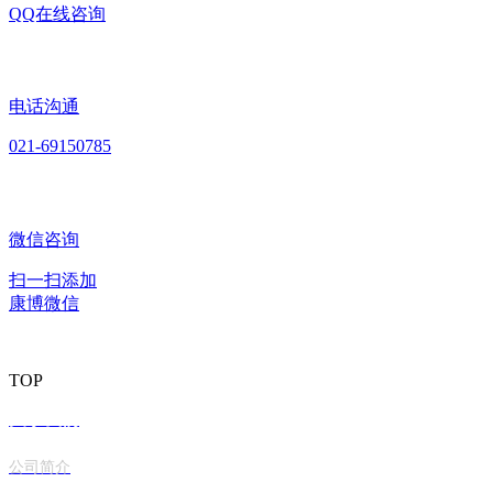
QQ在线咨询
电话沟通
021-69150785
微信咨询
扫一扫添加
康博微信
TOP
关于我们
公司简介