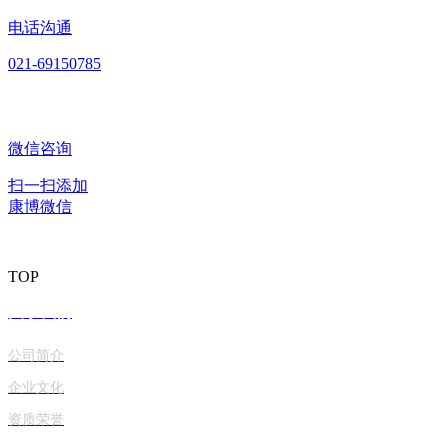
电话沟通
021-69150785
微信咨询
扫一扫添加
康博微信
TOP
关于我们
公司简介
企业文化
资质荣誉