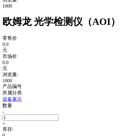
1000
欧姆龙 光学检测仪（AOI）
零售价
0.0
元
市场价
0.0
元
浏览量:
1000
产品编号
所属分类
设备展示
数量
-
+
库存:
0