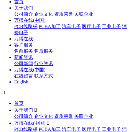
首页
关于我们
公司简介
企业文化
资质荣誉
关联企业
万搏在线(中国)
PCB线路板
PCBA加工
汽车电子
医疗电子
工业电子
消
费电子
万搏在线
客户服务
售前服务
售后服务
新闻资讯
公司新闻
行业资讯
万搏在线(中国)
在线留言
联系方式
English

首页
关于我们

公司简介
企业文化
资质荣誉
关联企业
万搏在线(中国)

PCB线路板
PCBA加工
汽车电子
医疗电子
工业电子
消